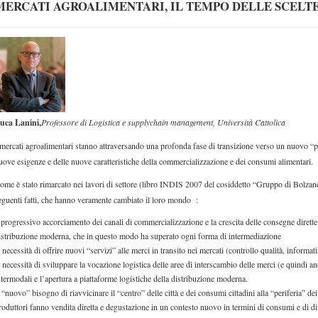
MERCATI AGROALIMENTARI, IL TEMPO DELLE SCELT
uca Lanini,
Professore di Logistica e supplychain management, Università Cattolica
 mercati agroalimentari stanno attraversando una profonda fase di transizione verso un nuovo “
uove esigenze e delle nuove caratteristiche della commercializzazione e dei consumi alimentari.
ome è stato rimarcato nei lavori di settore (libro INDIS 2007 del cosiddetto “Gruppo di Bolzano”
eguenti fatti, che hanno veramente cambiato il loro mondo :
l progressivo accorciamento dei canali di commercializzazione e la crescita delle consegne dirette 
istribuzione moderna, che in questo modo ha superato ogni forma di intermediazione
a necessità di offrire nuovi “servizi” alle merci in transito nei mercati (controllo qualità, informatiz
a necessità di sviluppare la vocazione logistica delle aree di interscambio delle merci (e quindi anc
ntermodali e l’apertura a piattaforme logistiche della distribuzione moderna.
l “nuovo” bisogno di riavvicinare il “centro” delle città e dei consumi cittadini alla “periferia” dei
roduttori fanno vendita diretta e degustazione in un contesto nuovo in termini di consumi e di dif