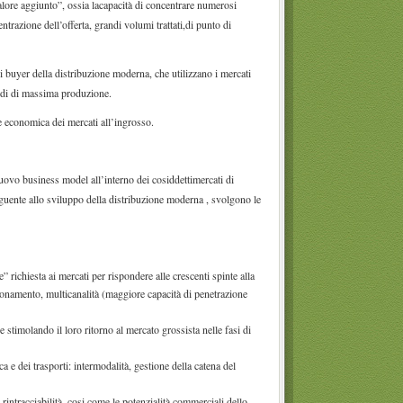
valore aggiunto”, ossia lacapacità di concentrare numerosi
razione dell’offerta, grandi volumi trattati,di punto di
n i buyer della distribuzione moderna, che utilizzano i mercati
riodi di massima produzione.
e economica dei mercati all’ingrosso.
uovo business model all’interno dei cosiddettimercati di
guente allo sviluppo della distribuzione moderna , svolgono le
 richiesta ai mercati per rispondere alle crescenti spinte alla
zionamento, multicanalità (maggiore capacità di penetrazione
 stimolando il loro ritorno al mercato grossista nelle fasi di
ca e dei trasporti: intermodalità, gestione della catena del
rintracciabilità, cosi come le potenzialità commerciali dello