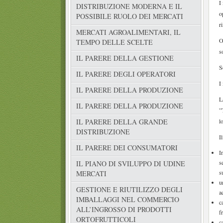
I
DISTRIBUZIONE MODERNA E IL
o
POSSIBILE RUOLO DEI MERCATI
r
MERCATI AGROALIMENTARI, IL
O
TEMPO DELLE SCELTE
s
IL PARERE DELLA GESTIONE
S
IL PARERE DEGLI OPERATORI
I
IL PARERE DELLA PRODUZIONE
L
IL PARERE DELLA PRODUZIONE
”
l
IL PARERE DELLA GRANDE
DISTRIBUZIONE
I
IL PARERE DEI CONSUMATORI
I
s
IL PIANO DI SVILUPPO DI UDINE
s
MERCATI
u
GESTIONE E RIUTILIZZO DEGLI
a
IMBALLAGGI NEL COMMERCIO
c
ALL’INGROSSO DI PRODOTTI
f
ORTOFRUTTICOLI
c