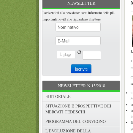
NEWSLETTER
Iscrivendoti alla newsletter sarai informato delle più
importanti novità che riguardano il settore
L
I
n
C
s
NEWSLETTER N.15/2018
i
EDITORIALE
d
l
SITUAZIONE E PROSPETTIVE DEI
l
MERCATI TEDESCHI
i
PROGRAMMA DEL CONVEGNO
I
p
L’EVOLUZIONE DELLA