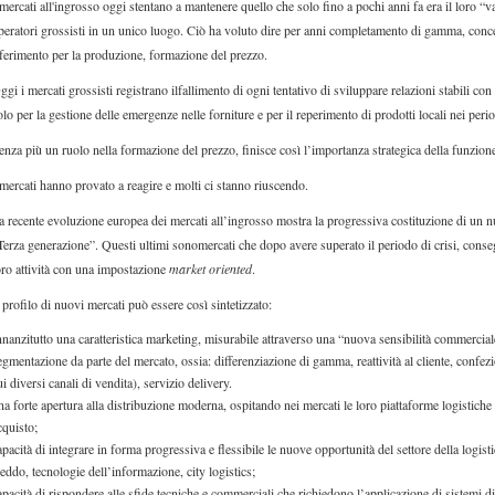
 mercati all'ingrosso oggi stentano a mantenere quello che solo fino a pochi anni fa era il loro “
peratori grossisti in un unico luogo. Ciò ha voluto dire per anni completamento di gamma, concent
iferimento per la produzione, formazione del prezzo.
ggi i mercati grossisti registrano ilfallimento di ogni tentativo di sviluppare relazioni stabili co
olo per la gestione delle emergenze nelle forniture e per il reperimento di prodotti locali nei pe
enza più un ruolo nella formazione del prezzo, finisce così l’importanza strategica della funzion
 mercati hanno provato a reagire e molti ci stanno riuscendo.
a recente evoluzione europea dei mercati all’ingrosso mostra la progressiva costituzione di un n
Terza generazione”. Questi ultimi sonomercati che dopo avere superato il periodo di crisi, conse
oro attività con una impostazione
market oriented
.
l profilo di nuovi mercati può essere così sintetizzato:
nnanzitutto una caratteristica marketing, misurabile attraverso una “nuova sensibilità commerciale”
egmentazione da parte del mercato, ossia: differenziazione di gamma, reattività al cliente, confe
ui diversi canali di vendita), servizio delivery.
na forte apertura alla distribuzione moderna, ospitando nei mercati le loro piattaforme logistiche e
cquisto;
apacità di integrare in forma progressiva e flessibile le nuove opportunità del settore della logisti
reddo, tecnologie dell’informazione, city logistics;
apacità di rispondere alle sfide tecniche e commerciali che richiedono l’applicazione di sistemi di 