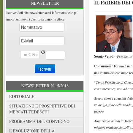
IL PARERE DE
NEWSLETTER
Iscrivendoti alla newsletter sarai informato delle più
importanti novità che riguardano il settore
Sergio Veroli –
Presidente
Consumers’ Forum
è un’ 
una cultura del consumo res
“
Come Presidente di Consum
NEWSLETTER N.15/2018
consumeristici, sino ad ora 
EDITORIALE
Assets come i controlli della
valorizzazione delle produzio
SITUAZIONE E PROSPETTIVE DEI
prezzo.
MERCATI TEDESCHI
Auguriamo quindi ai Mercat
PROGRAMMA DEL CONVEGNO
migliori pratiche sia dell’
L’EVOLUZIONE DELLA