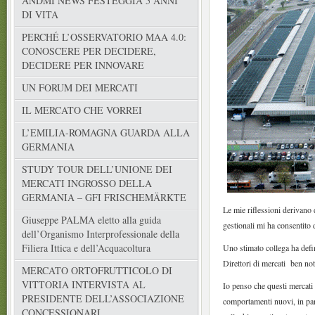
ANDMI NEWS FESTEGGIA 5 ANNI
DI VITA
PERCHÉ L’OSSERVATORIO MAA 4.0:
CONOSCERE PER DECIDERE,
DECIDERE PER INNOVARE
UN FORUM DEI MERCATI
IL MERCATO CHE VORREI
L’EMILIA-ROMAGNA GUARDA ALLA
GERMANIA
STUDY TOUR DELL’UNIONE DEI
MERCATI INGROSSO DELLA
GERMANIA – GFI FRISCHEMÄRKTE
Le mie riflessioni derivano d
Giuseppe PALMA eletto alla guida
gestionali mi ha consentito 
dell’Organismo Interprofessionale della
Filiera Ittica e dell’Acquacoltura
Uno stimato collega ha defin
Direttori di mercati ben not
MERCATO ORTOFRUTTICOLO DI
VITTORIA INTERVISTA AL
Io penso che questi mercati 
PRESIDENTE DELL’ASSOCIAZIONE
comportamenti nuovi, in part
CONCESSIONARI