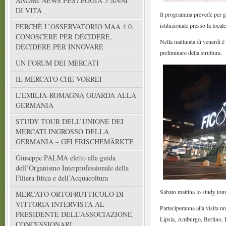
ANDMI NEWS FESTEGGIA 5 ANNI
DI VITA
Il programma prevede per g
istituzionale presso la loca
PERCHÉ L’OSSERVATORIO MAA 4.0:
CONOSCERE PER DECIDERE,
Nella mattinata di venerdi 
DECIDERE PER INNOVARE
preliminare della struttura.
UN FORUM DEI MERCATI
IL MERCATO CHE VORREI
L’EMILIA-ROMAGNA GUARDA ALLA
GERMANIA
STUDY TOUR DELL’UNIONE DEI
MERCATI INGROSSO DELLA
GERMANIA – GFI FRISCHEMÄRKTE
Giuseppe PALMA eletto alla guida
dell’Organismo Interprofessionale della
Filiera Ittica e dell’Acquacoltura
Sabato mattina lo study to
MERCATO ORTOFRUTTICOLO DI
VITTORIA INTERVISTA AL
Parteciperanna alla visita 
PRESIDENTE DELL’ASSOCIAZIONE
Lipsia, Amburgo, Berlino,
CONCESSIONARI