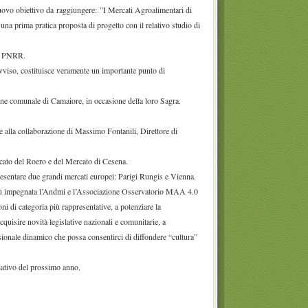
l nuovo obiettivo da raggiungere: ”I Mercati Agroalimentari di
una prima pratica proposta di progetto con il relativo studio di
il PNRR.
vviso, costituisce veramente un importante punto di
ione comunale di Camaiore, in occasione della loro Sagra.
alla collaborazione di Massimo Fontanili, Direttore di
cato del Roero e del Mercato di Cesena.
resentare due grandi mercati europei: Parigi Rungis e Vienna.
più impegnata l’Andmi e l’Associazione Osservatorio MAA 4.0
ioni di categoria più rappresentative, a potenziare la
quisire novità legislative nazionali e comunitarie, a
ionale dinamico che possa consentirci di diffondere “cultura”
iativo del prossimo anno.