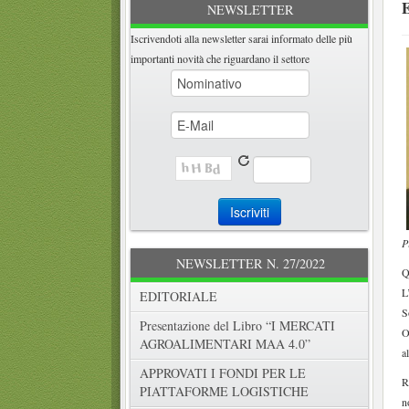
NEWSLETTER
Iscrivendoti alla newsletter sarai informato delle più
importanti novità che riguardano il settore
P
NEWSLETTER N. 27/2022
Q
L
EDITORIALE
S
Presentazione del Libro “I MERCATI
O
AGROALIMENTARI MAA 4.0”
a
APPROVATI I FONDI PER LE
R
PIATTAFORME LOGISTICHE
n