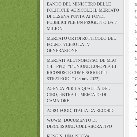
BANDO DEL MINISTERO DELLE
I
POLITICHE AGRICOLE IL MERCATO
4
DI CESENA PUNTA AI FONDI
f
PUBBLICI PER UN PROGETTO DA 7
L
MILIONI
I
MERCATO ORTOFRUTTICOLO DEL
r
ROERO: VERSO LA IV
A
GENERAZIONE
M
I
MERCATI ALL’INGROSSO, DE MEO
U
(FI - PPE): “L’UNIONE EUROPEA LI
E
RICONOSCE COME SOGGETTI
STRATEGICI” (23 nov 2022)
C
V
AGENDA PER LA QUALITÀ DEL
n
CIBO, ENTRA IL MERCATO DI
c
CAMAIORE
m
AGRO-FOOD, ITALIA DA RECORD
n
A
WUWM: DOCUMENTO DI
A
DISCUSSIONE COLLABORATIVO
RUNGIS: UNA NUOVA