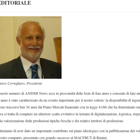
EDITORIALE
ietro Cernigliaro, Presidente
uesto numero di ANDMI News esce in prossimità delle feste di fine anno e consente di fare un bi
’anno è stato caratterizzato da un evento importante per il nostro settore: la disponibilità di i
ono trascorsi ben 36 anni dal Piano Mercati finanziato con la legge 41/86 che ha determinato un de
ra si tratta di compiere un ulteriore scatto evolutivo in termini di digitalizzazione, logistica, ri
lla valorizzazione delle produzioni tipiche fresche e dei relativi territori di produzione.
iteniamo di aver dato un importante contributo sul piano ideologico con la pubblicazione del vo
ostro comparto, presentato con grande successo al MACFRUT di Rimini.