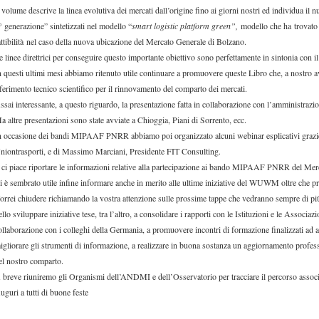
l volume descrive la linea evolutiva dei mercati dall’origine fino ai giorni nostri ed individua i
° generazione” sintetizzati nel modello “
smart logistic platform green”,
modello che ha trovato 
attibilità nel caso della nuova ubicazione del Mercato Generale di Bolzano.
e linee direttrici per conseguire questo importante obiettivo sono perfettamente in sintonia con 
n questi ultimi mesi abbiamo ritenuto utile continuare a promuovere queste Libro che, a nostro a
iferimento tecnico scientifico per il rinnovamento del comparto dei mercati.
ssai interessante, a questo riguardo, la presentazione fatta in collaborazione con l’amministraz
a altre presentazioni sono state avviate a Chioggia, Piani di Sorrento, ecc.
n occasione dei bandi MIPAAF PNRR abbiamo poi organizzato alcuni webinar esplicativi grazie 
niontrasporti, e di Massimo Marciani, Presidente FIT Consulting.
 ci piace riportare le informazioni relative alla partecipazione ai bando MIPAAF PNRR del Mer
i è sembrato utile infine informare anche in merito alle ultime iniziative del WUWM oltre che p
orrei chiudere richiamando la vostra attenzione sulle prossime tappe che vedranno sempre di 
ello sviluppare iniziative tese, tra l’altro, a consolidare i rapporti con le Istituzioni e le Associaz
ollaborazione con i colleghi della Germania, a promuovere incontri di formazione finalizzati ad ac
igliorare gli strumenti di informazione, a realizzare in buona sostanza un aggiornamento profess
el nostro comparto.
 breve riuniremo gli Organismi dell’ANDMI e dell’Osservatorio per tracciare il percorso assoc
uguri a tutti di buone feste