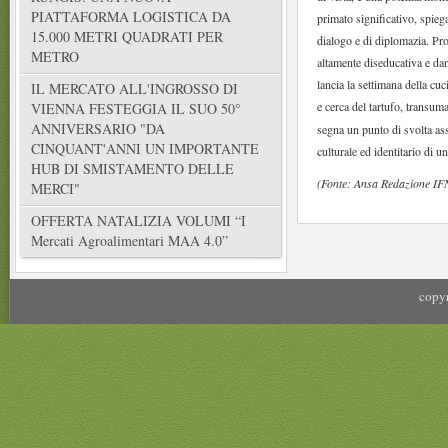
PIATTAFORMA LOGISTICA DA
primato significativo, spieg
15.000 METRI QUADRATI PER
dialogo e di diplomazia. Prop
METRO
altamente diseducativa e dan
lancia la settimana della cu
IL MERCATO ALL'INGROSSO DI
e cerca del tartufo, transuma
VIENNA FESTEGGIA IL SUO 50°
ANNIVERSARIO "DA
segna un punto di svolta as
CINQUANT'ANNI UN IMPORTANTE
culturale ed identitario di 
HUB DI SMISTAMENTO DELLE
(Fonte: Ansa Redazione IFN
MERCI"
OFFERTA NATALIZIA VOLUMI “I
Mercati Agroalimentari MAA 4.0”
copyr