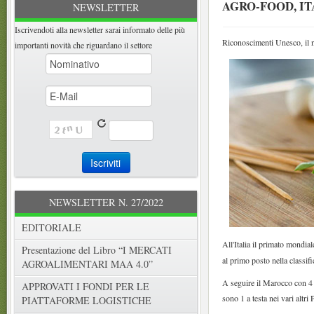
AGRO-FOOD, I
NEWSLETTER
Iscrivendoti alla newsletter sarai informato delle più
Riconoscimenti Unesco, il 
importanti novità che riguardano il settore
NEWSLETTER N. 27/2022
EDITORIALE
All'Italia il primato mondial
Presentazione del Libro “I MERCATI
al primo posto nella classifi
AGROALIMENTARI MAA 4.0”
A seguire il Marocco con 4 
APPROVATI I FONDI PER LE
sono 1 a testa nei vari altri 
PIATTAFORME LOGISTICHE