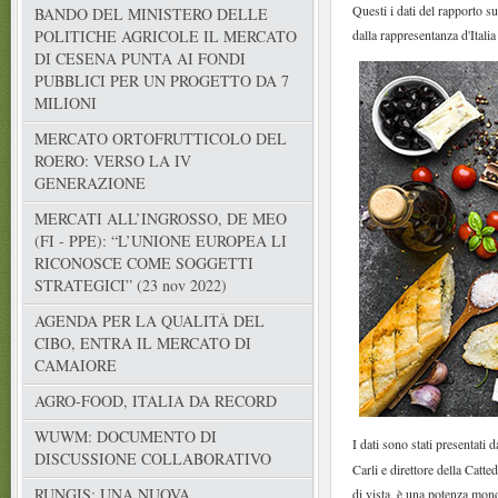
Questi i dati del rapporto 
BANDO DEL MINISTERO DELLE
dalla rappresentanza d'Itali
POLITICHE AGRICOLE IL MERCATO
DI CESENA PUNTA AI FONDI
PUBBLICI PER UN PROGETTO DA 7
MILIONI
MERCATO ORTOFRUTTICOLO DEL
ROERO: VERSO LA IV
GENERAZIONE
MERCATI ALL’INGROSSO, DE MEO
(FI - PPE): “L’UNIONE EUROPEA LI
RICONOSCE COME SOGGETTI
STRATEGICI” (23 nov 2022)
AGENDA PER LA QUALITÀ DEL
CIBO, ENTRA IL MERCATO DI
CAMAIORE
AGRO-FOOD, ITALIA DA RECORD
WUWM: DOCUMENTO DI
I dati sono stati presentati
DISCUSSIONE COLLABORATIVO
Carli e direttore della Catt
RUNGIS: UNA NUOVA
di vista, è una potenza mondi