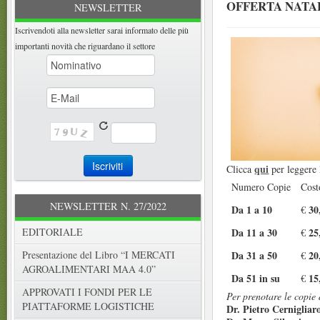
OFFERTA NATALI
NEWSLETTER
Iscrivendoti alla newsletter sarai informato delle più
importanti novità che riguardano il settore
qui
Clicca
per leggere 
Numero Copie
Cost
NEWSLETTER N. 27/2022
Da 1 a 10
30
€
Da 11 a 30
25
EDITORIALE
€
Da 31 a 50
20
Presentazione del Libro “I MERCATI
€
AGROALIMENTARI MAA 4.0”
Da 51 in su
15
€
APPROVATI I FONDI PER LE
Per prenotare le copie 
PIATTAFORME LOGISTICHE
Dr. Pietro Cernigliaro