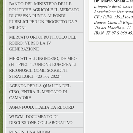
Dr. Marco Sibani – ce
BANDO DEL MINISTERO DELLE
L’importo dovrà essere
POLITICHE AGRICOLE IL MERCATO
Associazione Osservat
DI CESENA PUNTA AI FONDI
CF / P.IVA 15925161
PUBBLICI PER UN PROGETTO DA 7
Banca: Cassa di Rispa
Via del Macello n. 11
MILIONI
IBAN:
IT 07 S 060 45
MERCATO ORTOFRUTTICOLO DEL
ROERO: VERSO LA IV
GENERAZIONE
MERCATI ALL’INGROSSO, DE MEO
(FI - PPE): “L’UNIONE EUROPEA LI
RICONOSCE COME SOGGETTI
STRATEGICI” (23 nov 2022)
AGENDA PER LA QUALITÀ DEL
CIBO, ENTRA IL MERCATO DI
CAMAIORE
AGRO-FOOD, ITALIA DA RECORD
WUWM: DOCUMENTO DI
DISCUSSIONE COLLABORATIVO
RUNGIS: UNA NUOVA