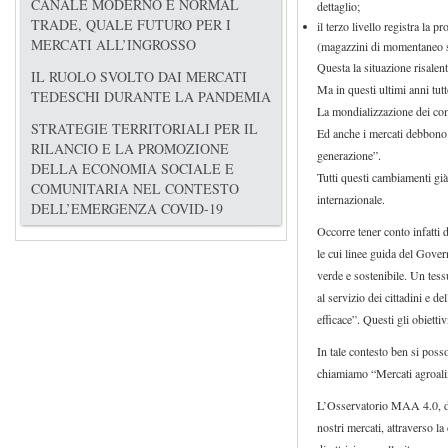
CANALE MODERNO E NORMAL
dettaglio;
TRADE, QUALE FUTURO PER I
il terzo livello registra la
MERCATI ALL’INGROSSO
(magazzini di momentaneo st
Questa la situazione risalent
IL RUOLO SVOLTO DAI MERCATI
Ma in questi ultimi anni tut
TEDESCHI DURANTE LA PANDEMIA
La mondializzazione dei comm
STRATEGIE TERRITORIALI PER IL
Ed anche i mercati debbono 
RILANCIO E LA PROMOZIONE
generazione”.
DELLA ECONOMIA SOCIALE E
Tutti questi cambiamenti già
COMUNITARIA NEL CONTESTO
internazionale.
DELL’EMERGENZA COVID-19
Occorre tener conto infatti
le cui linee guida del Gover
verde e sostenibile. Un tess
al servizio dei cittadini e 
efficace”. Questi gli obiettiv
In tale contesto ben si pos
chiamiamo “Mercati agroali
L’Osservatorio MAA 4.0, di 
nostri mercati, attraverso la