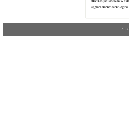
direttrici per sollecitare, 
aggiornamento tecnologico 
copyr