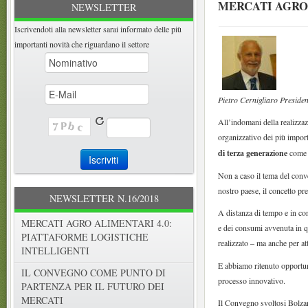
MERCATI AGRO 
NEWSLETTER
Iscrivendoti alla newsletter sarai informato delle più
importanti novità che riguardano il settore
Pietro Cernigliaro Presid
All’indomani della realizza
organizzativo dei più impor
di terza generazione
come o
Non a caso il tema del conve
nostro paese, il concetto 
NEWSLETTER N.16/2018
A distanza di tempo e in con
MERCATI AGRO ALIMENTARI 4.0:
e dei consumi avvenuta in q
PIATTAFORME LOGISTICHE
realizzato – ma anche per a
INTELLIGENTI
E abbiamo ritenuto opportun
IL CONVEGNO COME PUNTO DI
processo innovativo.
PARTENZA PER IL FUTURO DEI
MERCATI
Il Convegno svoltosi Bolzano