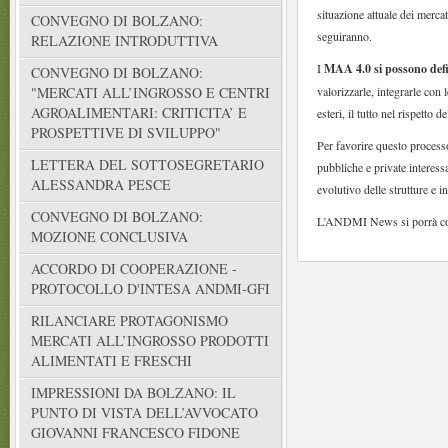
situazione attuale dei merca
CONVEGNO DI BOLZANO:
seguiranno.
RELAZIONE INTRODUTTIVA
I
MAA 4.0 si possono defin
CONVEGNO DI BOLZANO:
valorizzarle, integrarle con 
"MERCATI ALL’INGROSSO E CENTRI
AGROALIMENTARI: CRITICITA’ E
esteri, il tutto nel rispetto 
PROSPETTIVE DI SVILUPPO"
Per favorire questo process
LETTERA DEL SOTTOSEGRETARIO
pubbliche e private interes
ALESSANDRA PESCE
evolutivo delle strutture e i
CONVEGNO DI BOLZANO:
L’ANDMI News si porrà come
MOZIONE CONCLUSIVA
ACCORDO DI COOPERAZIONE -
PROTOCOLLO D'INTESA ANDMI-GFI
RILANCIARE PROTAGONISMO
MERCATI ALL’INGROSSO PRODOTTI
ALIMENTATI E FRESCHI
IMPRESSIONI DA BOLZANO: IL
PUNTO DI VISTA DELL’AVVOCATO
GIOVANNI FRANCESCO FIDONE