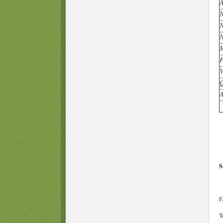
S
F
T