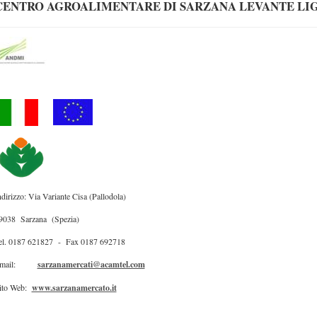
CENTRO AGROALIMENTARE DI SARZANA LEVANTE LI
ndirizzo: Via Variante Cisa (Pallodola)
9038 Sarzana (Spezia)
el. 0187 621827 - Fax 0187 692718
Email:
sarzanamercati@acamtel.com
ito Web:
www.sarzanamercato.it