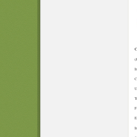
C
(
I
C
U
T
F
E
I