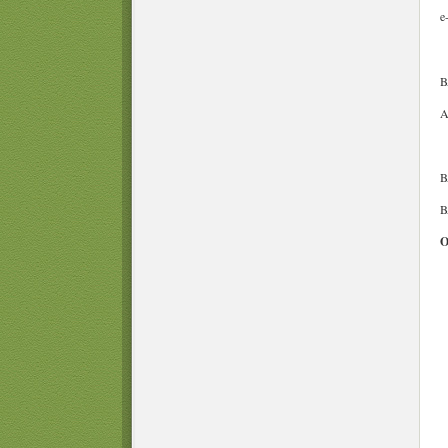
e
B
A
B
B
O