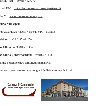
ervizio Taxi: +39 0187 627777
-mail PEC:
protocollo.comune.sarzana@postecert.it
ito Web:
www.comunesarzana.gov.it
olizia Municipale
ndirizzo: Piazza Vittorio Veneto n. 6 PT Sarzana
elefono
: +39 0187 614250 –
ax Ufficio
: +39 0187 614360
ax Ufficio Contravvenzioni
: +39 0187 614380
mail
:
polizia.locale@comunesarzana.gov.it
ito Web:
www.comune
sarzana
.gov.it/
polizia
-
municipale
.html