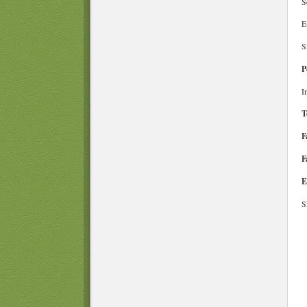
S
E
S
P
I
T
F
F
E
S