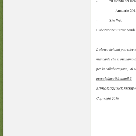
- “Il mondo dei mercati 
Annuario 2012 ed. ( 
- Sito Web
Elaborazione: Centro Stud
L’elenco dei dati potrebbe 
mancante che vi invitiamo 
per la collaborazione, al
pcernigliaro@hotmail.it
RIPRODUZIONE RISER
Copyright 2016