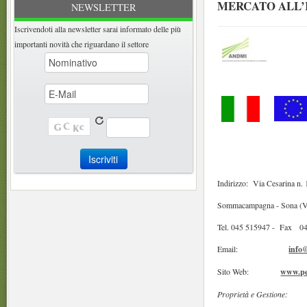
MERCATO ALL’
NEWSLETTER
Iscrivendoti alla newsletter sarai informato delle più
importanti novità che riguardano il settore
Indirizzo: Via Cesarina n. 
Sommacampagna - Sona (
Tel. 045 515947 - Fax 0
Email:
info
Sito Web:
www.pe
Proprietà e Gestione: